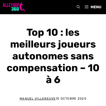
Aller
MENU
au
contenu
Top 10 : les
meilleurs joueurs
autonomes sans
compensation – 10
à 6
MANUEL VILLENEUVE
15 OCTOBRE 2020