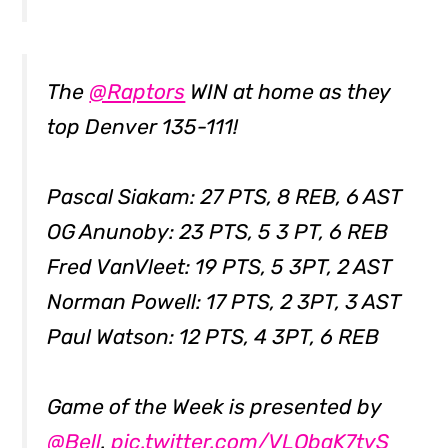
The
@Raptors
WIN at home as they
top Denver 135-111!
Pascal Siakam: 27 PTS, 8 REB, 6 AST
OG Anunoby: 23 PTS, 5 3 PT, 6 REB
Fred VanVleet: 19 PTS, 5 3PT, 2 AST
Norman Powell: 17 PTS, 2 3PT, 3 AST
Paul Watson: 12 PTS, 4 3PT, 6 REB
⠀
Game of the Week is presented by
@Bell
.
pic.twitter.com/VLQbaK7tvS