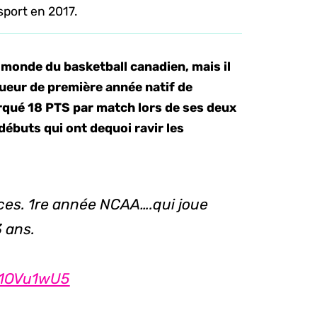
port en 2017.
 monde du basketball canadien, mais il
oueur de première année natif de
rqué 18 PTS par match lors de ses deux
ébuts qui ont dequoi ravir les
uces. 1re année NCAA….qui joue
 ans.
7f1OVu1wU5