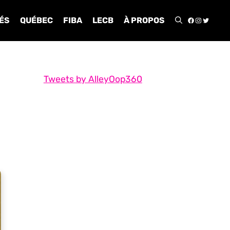
FACEBOO
INSTA
TWIT
ÉS
QUÉBEC
FIBA
LECB
À PROPOS
Tweets by AlleyOop360