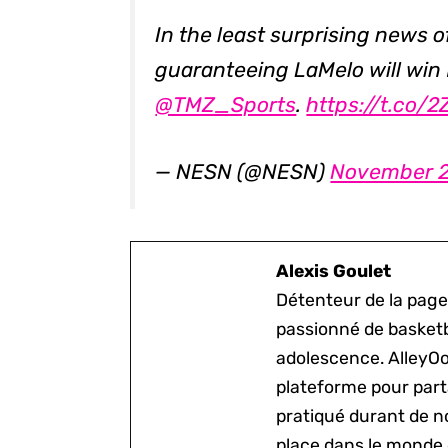
In the least surprising news o
guaranteeing LaMelo will win 
@TMZ_Sports
.
https://t.co/
— NESN (@NESN)
November 2
Alexis Goulet
Détenteur de la page
passionné de basketb
adolescence. AlleyOo
plateforme pour parta
pratiqué durant de n
place dans le monde 