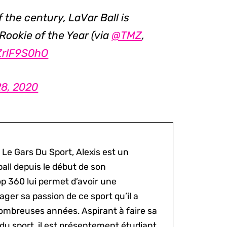
f the century, LaVar Ball is
Rookie of the Year (via
@TMZ
,
2ZrlF9S0hO
8, 2020
 Le Gars Du Sport, Alexis est un
all depuis le début de son
p 360 lui permet d’avoir une
ger sa passion de ce sport qu’il a
ombreuses années. Aspirant à faire sa
du sport, il est présentement étudiant