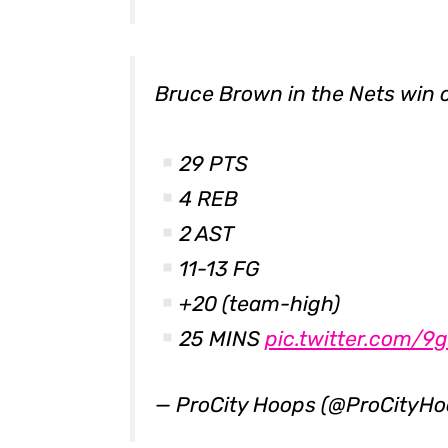
Bruce Brown in the Nets win 
29 PTS
4 REB
2 AST
11-13 FG
+20 (team-high)
25 MINS
pic.twitter.com/
— ProCity Hoops (@ProCityH