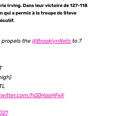
ie Irving. Dans leur victoire de 127-118
 qui a permis à la troupe de Steve
écutif.
 propels the
@BrooklynNets
to 7
T
high)
STL
.twitter.com/hQ0HaoHFxX
021