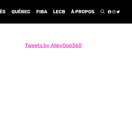
FACEBOO
INSTA
TWIT
ÉS
QUÉBEC
FIBA
LECB
À PROPOS
Tweets by AlleyOop360