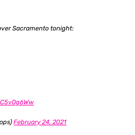
over Sacramento tonight:
9gC5v0g6Ww
oops)
February 24, 2021