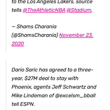
to the Los Angeles Lakers, source
tells
@TheAthleticNBA
@Stadium
.
— Shams Charania
(@ShamsCharania)
November 23,
2020
Dario Saric has agreed to a three-
year, $27M deal to stay with
Phoenix, agents Jeff Schwartz and
Mike Lindeman of @excelsm_bball
tell ESPN.