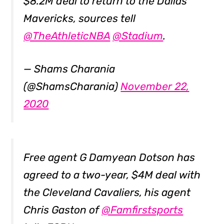
$8.2M deal to return to the Dallas
Mavericks, sources tell
@TheAthleticNBA
@Stadium
.
— Shams Charania
(@ShamsCharania)
November 22,
2020
Free agent G Damyean Dotson has
agreed to a two-year, $4M deal with
the Cleveland Cavaliers, his agent
Chris Gaston of
@Famfirstsports