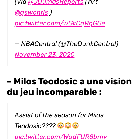
(Via
@JDumasReports
| h/t
@gswchris
)
pic.twitter.com/wGkCqRqGGe
— NBACentral (@TheDunkCentral)
November 23, 2020
– Milos Teodosic a une vision
du jeu incomparable :
Assist of the season for Milos
Teodosic????
pic.twitter.com/WpdFUR8bmy