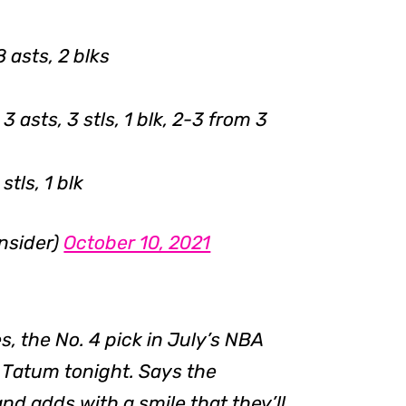
8 asts, 2 blks
3 asts, 3 stls, 1 blk, 2-3 from 3
stls, 1 blk
nsider)
October 10, 2021
, the No. 4 pick in July’s NBA
n Tatum tonight. Says the
nd adds with a smile that they’ll