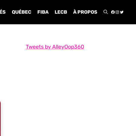
FACEBOO
INSTA
TWIT
ÉS
QUÉBEC
FIBA
LECB
À PROPOS
Tweets by AlleyOop360