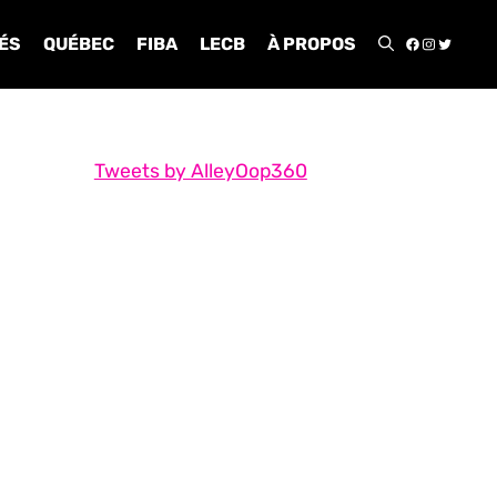
FACEBOO
INSTA
TWIT
ÉS
QUÉBEC
FIBA
LECB
À PROPOS
Tweets by AlleyOop360