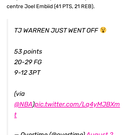
centre Joel Embiid (41 PTS, 21 REB).
TJ WARREN JUST WENT OFF
53 points
20-29 FG
9-12 3PT
(via
@NBA
)
pic.twitter.com/Lq4yMJBXm
t
— Overtime (@overtime)
August 2,