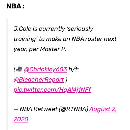
NBA :
J.Cole is currently ‘seriously
training’ to make an NBA roster next
year, per Master P.
(
@Cbrickley603
h/t:
@BleacherReport
)
pic.twitter.com/HqAl4j1NFf
— NBA Retweet (@RTNBA)
August 2,
2020