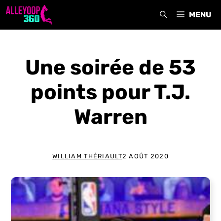
Aller
MENU
au
contenu
Une soirée de 53
points pour T.J.
Warren
WILLIAM THÉRIAULT
2 AOÛT 2020