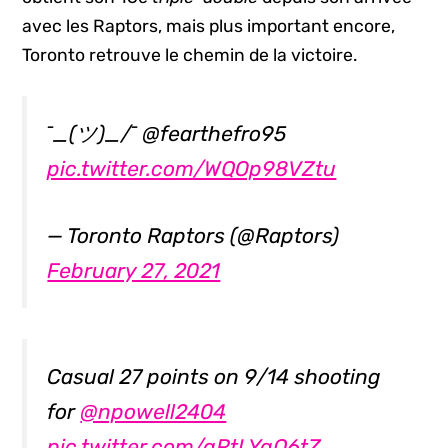
avec les Raptors, mais plus important encore,
Toronto retrouve le chemin de la victoire.
¯_(ツ)_/¯ @fearthefro95
pic.twitter.com/WQOp98VZtu
— Toronto Raptors (@Raptors)
February 27, 2021
Casual 27 points on 9/14 shooting
for
@npowell2404
pic.twitter.com/qRtLYqQ6tZ