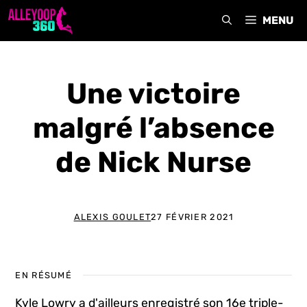
Aller
MENU
au
contenu
Une victoire
malgré l’absence
de Nick Nurse
ALEXIS GOULET
27 FÉVRIER 2021
EN RÉSUMÉ
Kyle Lowry a d'ailleurs enregistré son 16e triple-