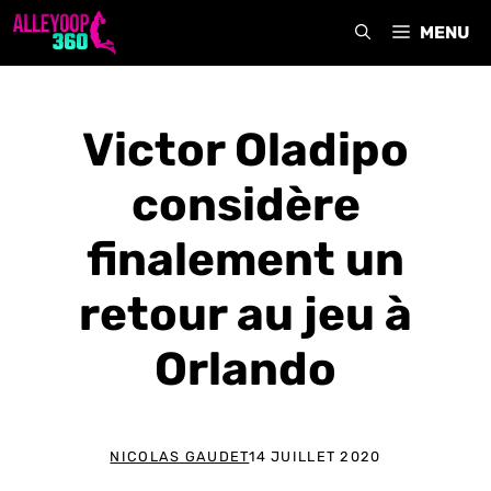
Aller
MENU
au
contenu
Victor Oladipo
considère
finalement un
retour au jeu à
Orlando
NICOLAS GAUDET
14 JUILLET 2020