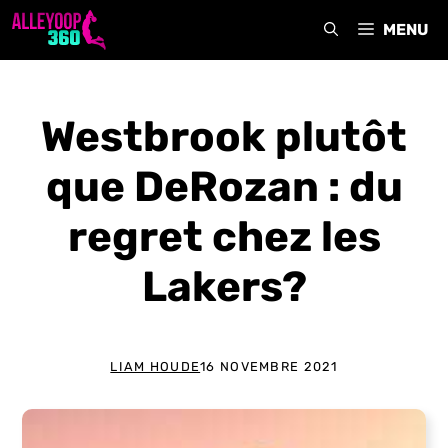
Aller
MENU
au
contenu
Westbrook plutôt
que DeRozan : du
regret chez les
Lakers?
LIAM HOUDE
16 NOVEMBRE 2021