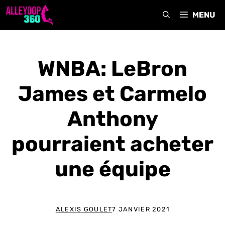
Aller
MENU
au
contenu
WNBA: LeBron
James et Carmelo
Anthony
pourraient acheter
une équipe
ALEXIS GOULET
7 JANVIER 2021