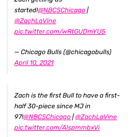
started!
@NBCSChicago
|
@ZachLaVine
pic.twitter.com/wRtGUDmYU5
— Chicago Bulls (@chicagobulls)
April 10, 2021
Zach is the first Bull to have a first-
half 30-piece since MJ in
97!
@NBCSChicago
|
@ZachLaVine
pic.twitter.com/AlspmmbxVi