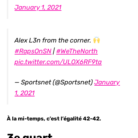
January 1, 2021
Alex L3n from the corner.
#RapsOnSN
|
#WeTheNorth
pic.twitter.com/ULOX6RF9ta
— Sportsnet (@Sportsnet)
January
1, 2021
À la mi-temps, c’est l’égalité 42-42.
3e quart