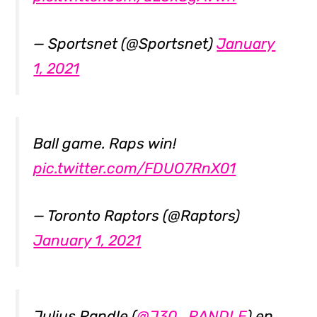
— Sportsnet (@Sportsnet)
January
1, 2021
Ball game. Raps win!
pic.twitter.com/FDUO7RnX01
— Toronto Raptors (@Raptors)
January 1, 2021
Julius Randle (
@J30_RANDLE
) en