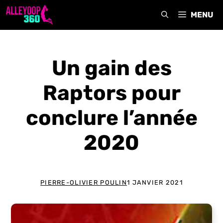
Aller
MENU
au
contenu
Un gain des
Raptors pour
conclure l’année
2020
PIERRE-OLIVIER POULIN
1 JANVIER 2021