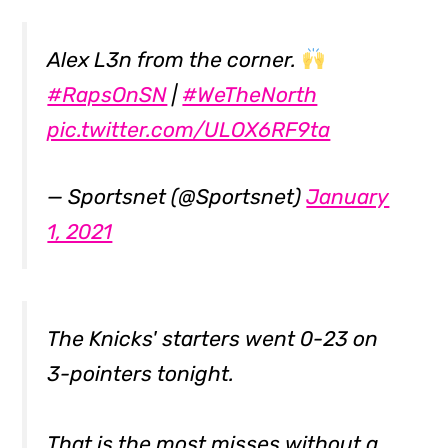
Alex L3n from the corner.
#RapsOnSN
|
#WeTheNorth
pic.twitter.com/ULOX6RF9ta
— Sportsnet (@Sportsnet)
January
1, 2021
The Knicks' starters went 0-23 on
3-pointers tonight.
That is the most misses without a