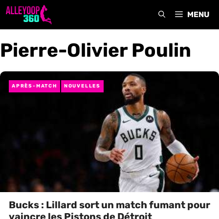
Aller
MENU
au
contenu
Pierre-Olivier Poulin
APRÈS-MATCH
NOUVELLES
Bucks : Lillard sort un match fumant pour
vaincre les Pistons de Détroit