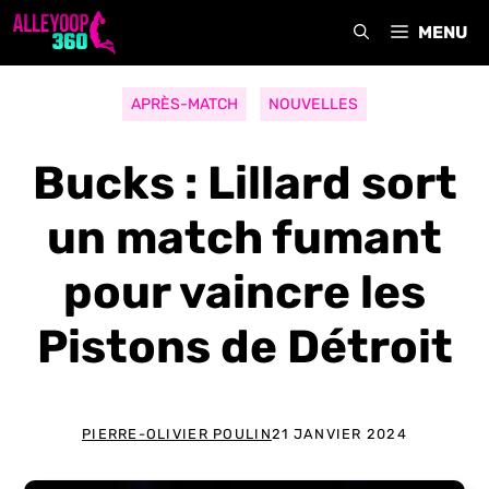
Aller
MENU
au
contenu
APRÈS-MATCH
NOUVELLES
Bucks : Lillard sort
un match fumant
pour vaincre les
Pistons de Détroit
PIERRE-OLIVIER POULIN
21 JANVIER 2024