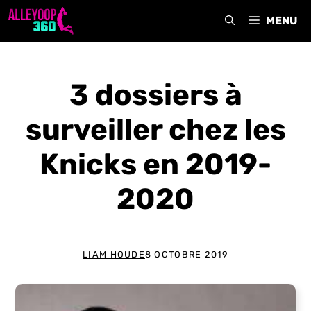
Aller
MENU
au
contenu
3 dossiers à
surveiller chez les
Knicks en 2019-
2020
LIAM HOUDE
8 OCTOBRE 2019