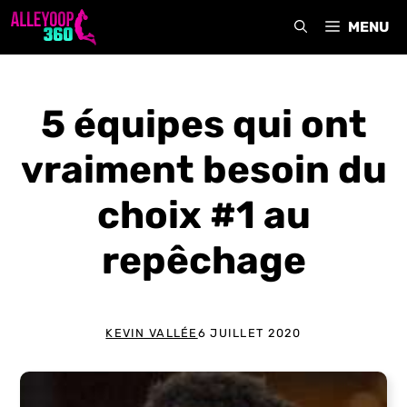
Aller
MENU
au
contenu
5 équipes qui ont
vraiment besoin du
choix #1 au
repêchage
KEVIN VALLÉE
6 JUILLET 2020