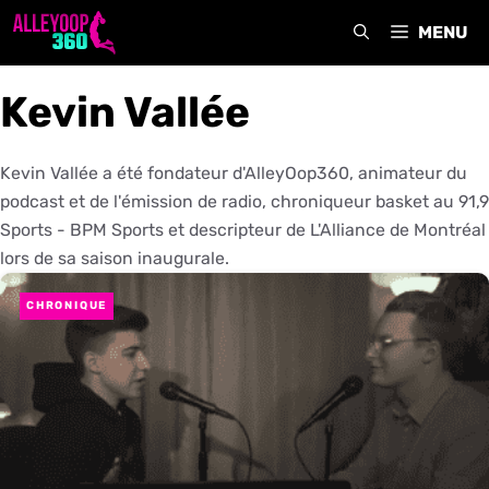
Aller
MENU
au
contenu
Kevin Vallée
Kevin Vallée a été fondateur d'AlleyOop360, animateur du
podcast et de l'émission de radio, chroniqueur basket au 91,9
Sports - BPM Sports et descripteur de L'Alliance de Montréal
lors de sa saison inaugurale.
CHRONIQUE