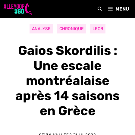
Aller
MENU
au
contenu
ANALYSE
CHRONIQUE
LECB
Gaios Skordilis :
Une escale
montréalaise
après 14 saisons
en Grèce
KEVIN VALLÉE
2 JUIN 2022