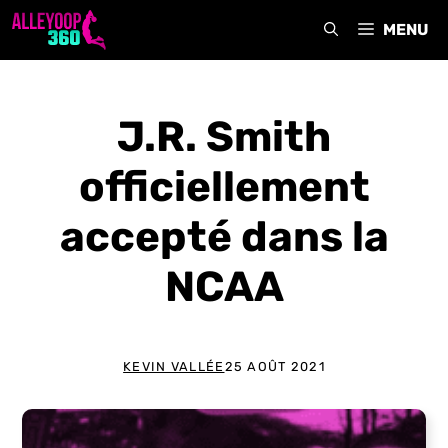
Aller
MENU
au
contenu
J.R. Smith
officiellement
accepté dans la
NCAA
KEVIN VALLÉE
25 AOÛT 2021