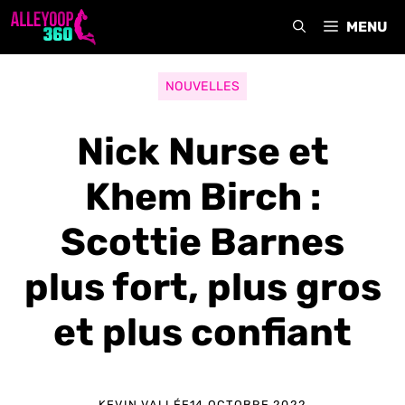
Aller
MENU
au
contenu
NOUVELLES
Nick Nurse et
Khem Birch :
Scottie Barnes
plus fort, plus gros
et plus confiant
KEVIN VALLÉE
14 OCTOBRE 2022