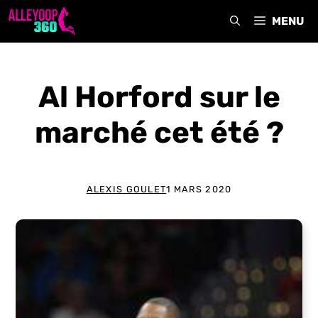
Aller
MENU
au
contenu
Al Horford sur le
marché cet été ?
ALEXIS GOULET
1 MARS 2020