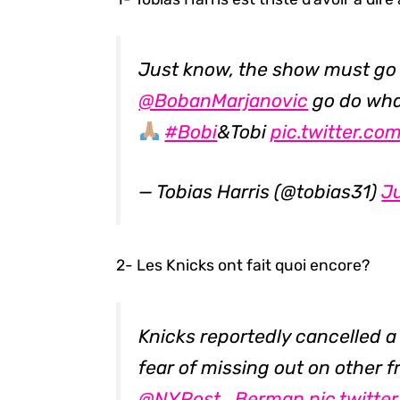
Just know, the show must go 
@BobanMarjanovic
go do what
#Bobi
&Tobi
pic.twitter.
— Tobias Harris (@tobias31)
Ju
2- Les Knicks ont fait quoi encore?
Knicks reportedly cancelled 
fear of missing out on other f
@NYPost_Berman
pic.twitt