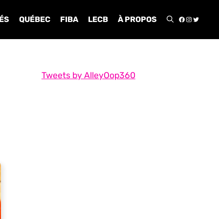
FACEBOO
INSTA
TWIT
ÉS
QUÉBEC
FIBA
LECB
À PROPOS
Tweets by AlleyOop360