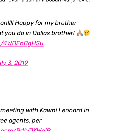
on!!!! Happy for my brother
 you do in Dallas brother!
com/4WQEnBgHSu
ly 3, 2019
a meeting with Kawhi Leonard in
ree agents, per
er.com/PdbjJKWojR