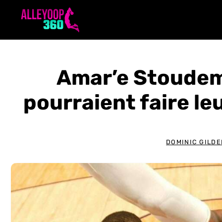
Aller
au
contenu
Amar’e Stoudemi
pourraient faire le
DOMINIC GILD