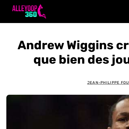
Aller
au
contenu
Andrew Wiggins cro
que bien des jo
JEAN-PHILIPPE FO