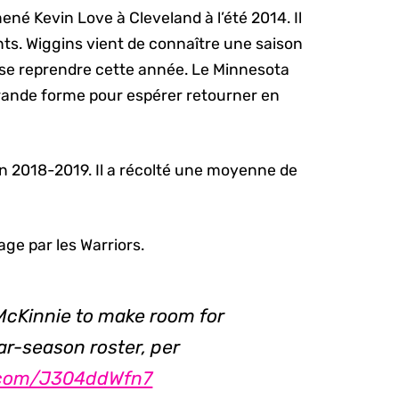
né Kevin Love à Cleveland à l’été 2014. Il
nts. Wiggins vient de connaître une saison
n se reprendre cette année. Le Minnesota
rande forme pour espérer retourner en
 2018-2019. Il a récolté une moyenne de
age par les Warriors.
 McKinnie to make room for
ar-season roster, per
r.com/J304ddWfn7