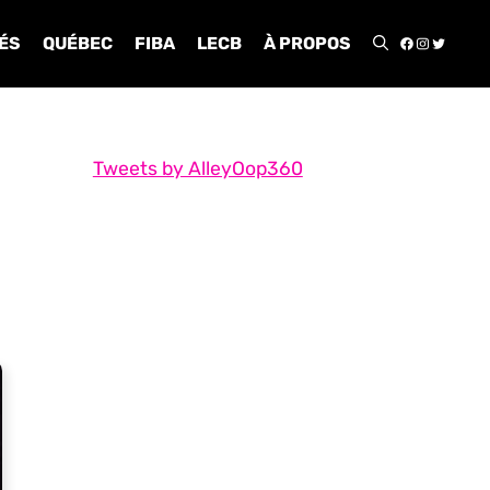
FACEBOO
INSTA
TWIT
ÉS
QUÉBEC
FIBA
LECB
À PROPOS
Tweets by AlleyOop360