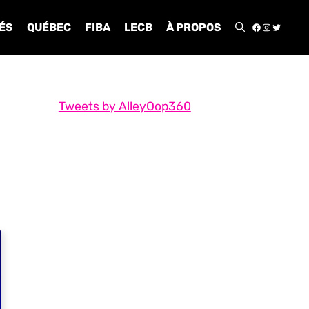
FACEBOO
INSTA
TWIT
ÉS
QUÉBEC
FIBA
LECB
À PROPOS
Tweets by AlleyOop360