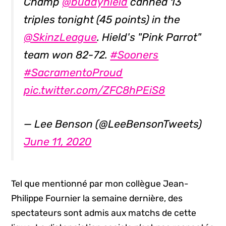
Champ
@buddyhield
canned 13
triples tonight (45 points) in the
@SkinzLeague
. Hield's "Pink Parrot"
team won 82-72.
#Sooners
#SacramentoProud
pic.twitter.com/ZFC8hPEiS8
— Lee Benson (@LeeBensonTweets)
June 11, 2020
Tel que mentionné par mon collègue Jean-
Philippe Fournier la semaine dernière, des
spectateurs sont admis aux matchs de cette