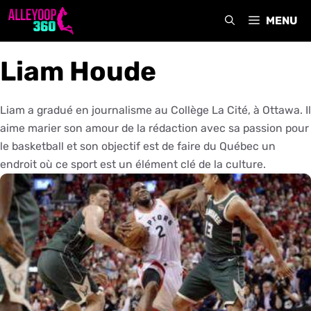
Aller
MENU
au
contenu
Liam Houde
Liam a gradué en journalisme au Collège La Cité, à Ottawa. Il
aime marier son amour de la rédaction avec sa passion pour
le basketball et son objectif est de faire du Québec un
endroit où ce sport est un élément clé de la culture.