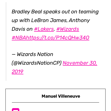
Bradley Beal speaks out on teaming
up with LeBron James, Anthony
Davis on
#Lakers
.
#Wizards
#NBA
https://t.co/P14cQHw34O
— Wizards Nation
(@WizardsNationCP)
November 30,
2019
Manuel Villeneuve