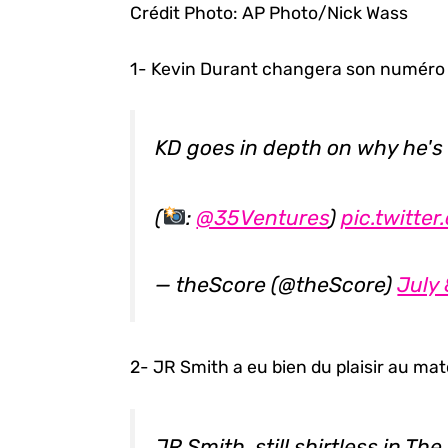
Crédit Photo: AP Photo/Nick Wass
1- Kevin Durant changera son numéro p
KD goes in depth on why he's
(
:
@35Ventures
)
pic.twitte
— theScore (@theScore)
July 
2- JR Smith a eu bien du plaisir au mat
JR Smith, still shirtless in Th