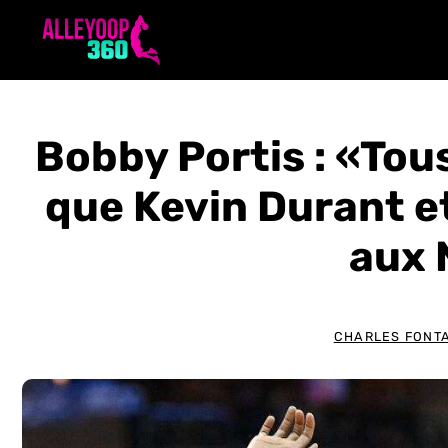
Aller
au
contenu
Bobby Portis : «Tou
que Kevin Durant et
aux 
CHARLES FONT