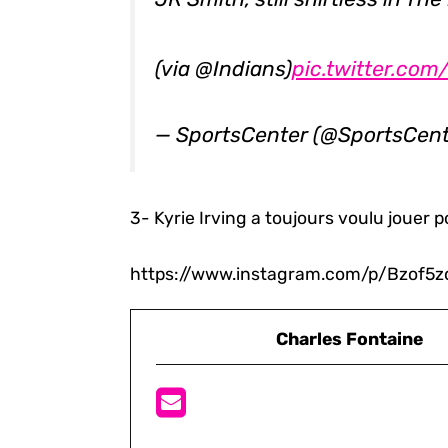
(via @Indians)
pic.twitter.co
— SportsCenter (@SportsCen
3- Kyrie Irving a toujours voulu jouer p
https://www.instagram.com/p/Bzof
Charles Fontaine