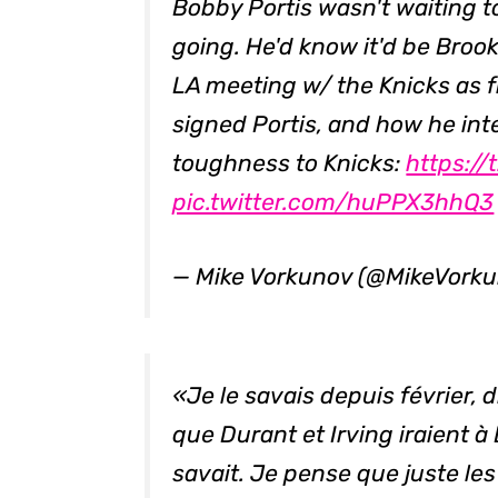
Bobby Portis wasn't waiting t
going. He'd know it'd be Brook
LA meeting w/ the Knicks as
signed Portis, and how he int
toughness to Knicks:
https:/
pic.twitter.com/huPPX3hhQ3
— Mike Vorkunov (@MikeVork
«Je le savais depuis février, d
que Durant et Irving iraient à
savait. Je pense que juste le