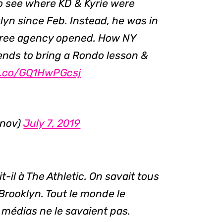
o see where KD & Kyrie were
lyn since Feb. Instead, he was in
 free agency opened. How NY
ends to bring a Rondo lesson &
/t.co/GQ1HwPGcsj
unov)
July 7, 2019
it-il à The Athletic. On savait tous
 Brooklyn. Tout le monde le
s médias ne le savaient pas.