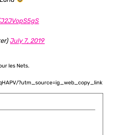
m/J2JVopS5gS
ter)
July 7, 2019
our les Nets.
5zqHAPV/?utm_source=ig_web_copy_link