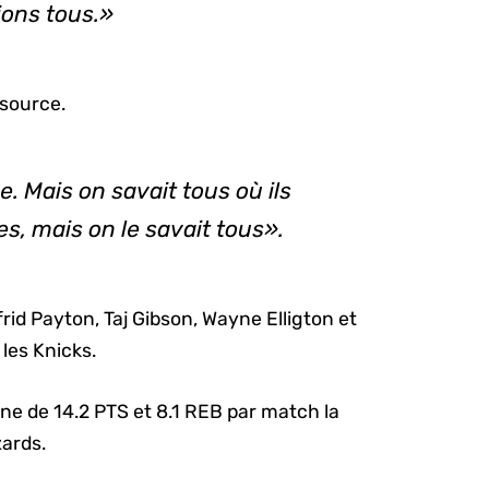
ions tous.»
 source.
. Mais on savait tous où ils
s, mais on le savait tous».
lfrid Payton, Taj Gibson, Wayne Elligton et
les Knicks.
 de 14.2 PTS et 8.1 REB par match la
zards.