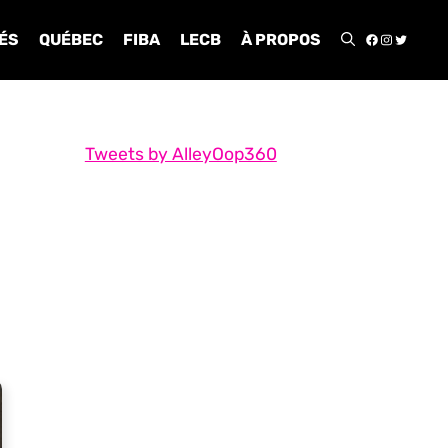
FACEBOO
INSTA
TWIT
ÉS
QUÉBEC
FIBA
LECB
À PROPOS
Tweets by AlleyOop360