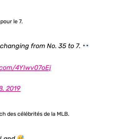
our le 7.
 changing from No. 35 to 7.
r.com/4YIwv07oEj
8, 2019
ch des célébrités de la MLB.
e Land