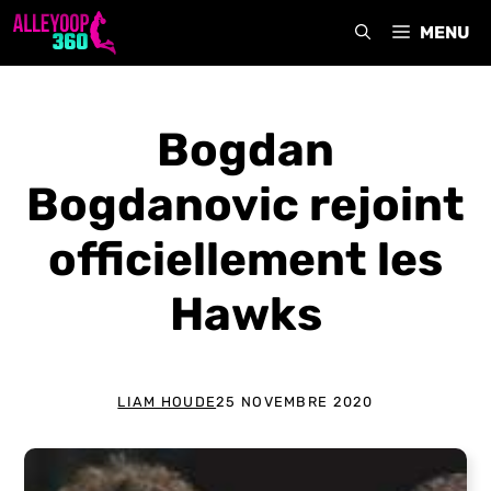
Aller
MENU
au
contenu
Bogdan
Bogdanovic rejoint
officiellement les
Hawks
LIAM HOUDE
25 NOVEMBRE 2020