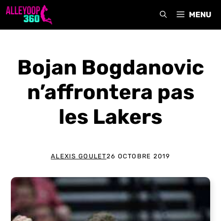
Aller
MENU
au
contenu
Bojan Bogdanovic
n’affrontera pas
les Lakers
ALEXIS GOULET
26 OCTOBRE 2019