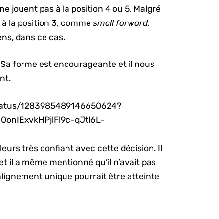
 ne jouent pas à la position 4 ou 5. Malgré
é à la position 3, comme
small forward.
ens, dans ce cas.
Sa forme est encourageante et il nous
nt.
status/1283985489146650624?
onIExvkHPjlFl9c-qJtl6L-
eurs très confiant avec cette décision. Il
et il a même mentionné qu’il n’avait pas
n alignement unique pourrait être atteinte