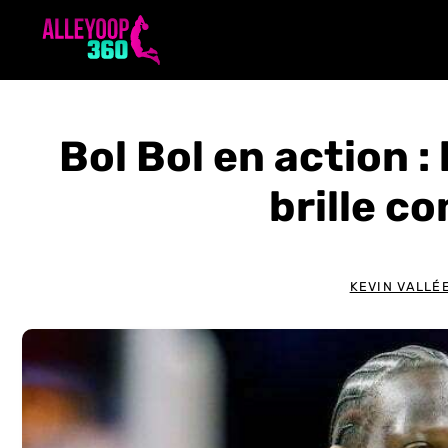
Aller
au
contenu
Bol Bol en action :
brille c
KEVIN VALLÉ