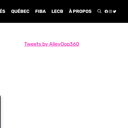
FACEBOO
INSTA
TWIT
ÉS
QUÉBEC
FIBA
LECB
À PROPOS
Tweets by AlleyOop360