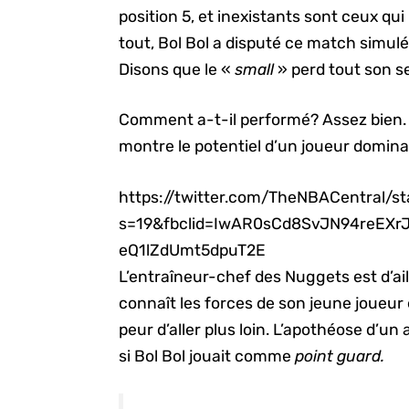
position 5, et inexistants sont ceux qui
tout, Bol Bol a disputé ce match simul
Disons que le «
small
» perd tout son s
Comment a-t-il performé? Assez bien. 
montre le potentiel d’un joueur domina
https://twitter.com/TheNBACentral/
s=19&fbclid=IwAR0sCd8SvJN94reEXrJ0
eQ1lZdUmt5dpuT2E
L’entraîneur-chef des Nuggets est d’aill
connaît les forces de son jeune joueur 
peur d’aller plus loin. L’apothéose d’u
si Bol Bol jouait comme
point guard.