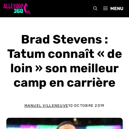
Aller
MENU
au
contenu
Brad Stevens :
Tatum connaît « de
loin » son meilleur
camp en carrière
MANUEL VILLENEUVE
10 OCTOBRE 2019