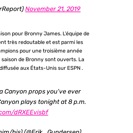
rReport)
November 21, 2019
saison pour Bronny James. L’équipe de
t très redoutable et est parmi les
champions pour une troisième année
e saison de Bronny sont ouverts. La
lédiffusée aux États-Unis sur ESPN .
ra Canyon props you've ever
Canyon plays tonight at 8 p.m.
r.com/dRXEEvisbf
/him/his) (@Erik_Gundersen)