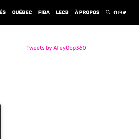
FACEBOO
INSTA
TWIT
ÉS
QUÉBEC
FIBA
LECB
À PROPOS
Tweets by AlleyOop360