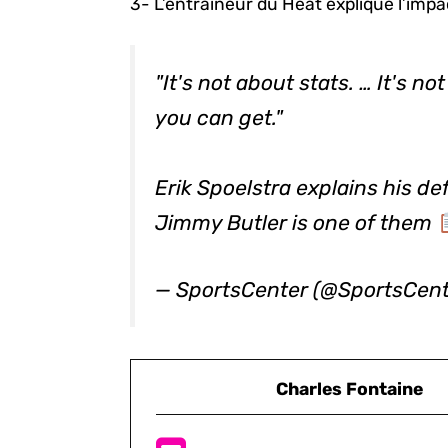
3- L’entraineur du Heat explique l’imp
"It's not about stats. … It's 
you can get."
Erik Spoelstra explains his de
Jimmy Butler is one of them
— SportsCenter (@SportsCen
Charles Fontaine