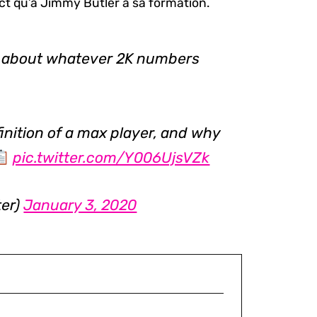
act qu’a Jimmy Butler à sa formation.
not about whatever 2K numbers
finition of a max player, and why
pic.twitter.com/Y006UjsVZk
ter)
January 3, 2020