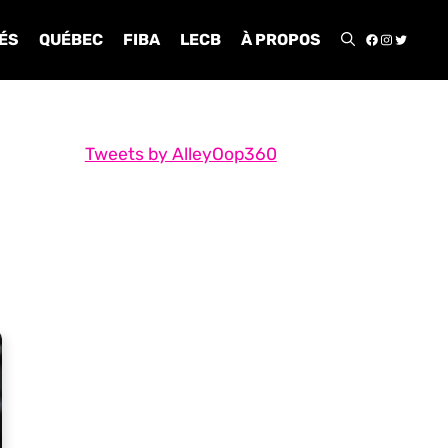
FACEBOO
INSTA
TWIT
ÉS
QUÉBEC
FIBA
LECB
À PROPOS
Tweets by AlleyOop360