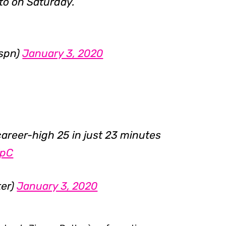
nto on Saturday.
espn)
January 3, 2020
career-high 25 in just 23 minutes
FpC
ter)
January 3, 2020