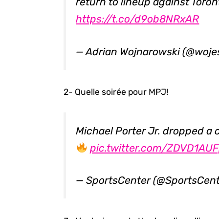
return to lineup against Toro
https://t.co/d9ob8NRxAR
— Adrian Wojnarowski (@woj
2- Quelle soirée pour MPJ!
Michael Porter Jr. dropped a 
pic.twitter.com/ZDVD1AU
— SportsCenter (@SportsCen