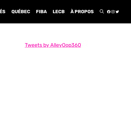
FACEBOO
INSTA
TWIT
ÉS
QUÉBEC
FIBA
LECB
À PROPOS
Tweets by AlleyOop360