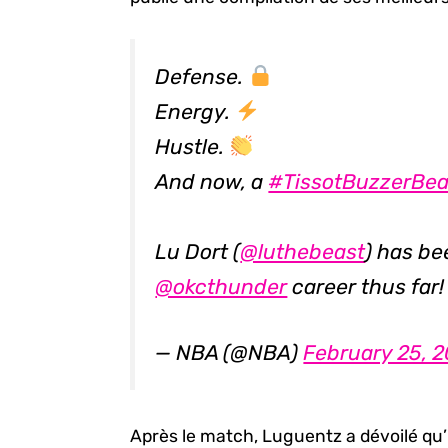
Defense.
Energy.
Hustle.
And now, a
#TissotBuzzerBea
Lu Dort (
@luthebeast
) has be
@okcthunder
career thus far
— NBA (@NBA)
February 25, 2
Après le match, Luguentz a dévoilé qu’il