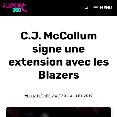
Aller
MENU
au
contenu
C.J. McCollum
signe une
extension avec les
Blazers
WILLIAM THÉRIAULT
30 JUILLET 2019