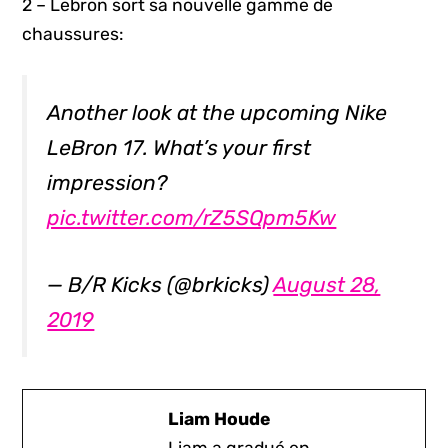
2 – Lebron sort sa nouvelle gamme de
chaussures:
Another look at the upcoming Nike
LeBron 17. What’s your first
impression?
pic.twitter.com/rZ5SQpm5Kw
— B/R Kicks (@brkicks)
August 28,
2019
Liam Houde
Liam a gradué en