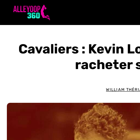
Aller
au
contenu
Cavaliers : Kevin L
racheter 
WILLIAM THÉRI