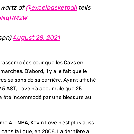
hwartz of
@excelbasketball
tells
e4oNqRM2W
espn)
August 28, 2021
t rassemblées pour que les Cavs en
rches. D’abord, il y a le fait que le
res saisons de sa carrière. Ayant affiché
2.5 AST, Love n’a accumulé que 25
il a été incommodé par une blessure au
ême All-NBA, Kevin Love n’est plus aussi
e dans la ligue, en 2008. La dernière a