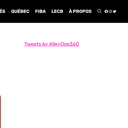
FACEBOO
INSTA
TWIT
ÉS
QUÉBEC
FIBA
LECB
À PROPOS
Tweets by AlleyOop360