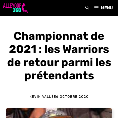
Aller
MENU
au
contenu
Championnat de
2021 : les Warriors
de retour parmi les
prétendants
KEVIN VALLÉE
6 OCTOBRE 2020