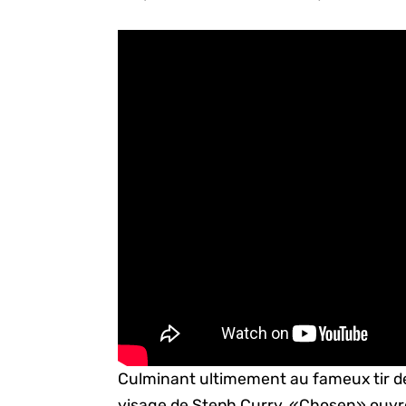
Culminant ultimement au fameux tir de 
visage de Steph Curry, «Chosen» ouvr