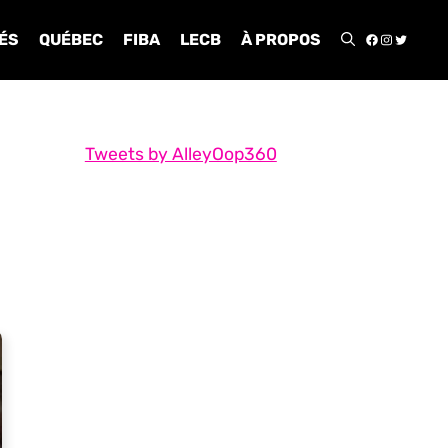
FACEBOO
INSTA
TWIT
ÉS
QUÉBEC
FIBA
LECB
À PROPOS
Tweets by AlleyOop360