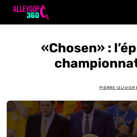
Aller
au
contenu
«Chosen» : l’é
championnat
PIERRE-OLIVIER