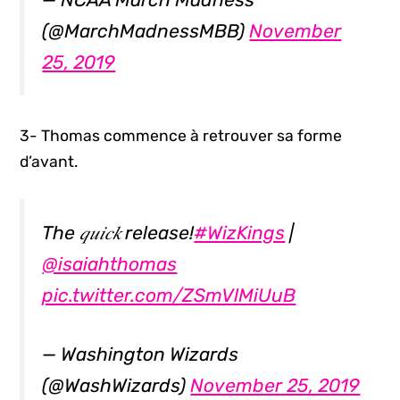
(@MarchMadnessMBB)
November
25, 2019
3- Thomas commence à retrouver sa forme
d’avant.
The 𝑞𝑢𝑖𝑐𝑘 release!
#WizKings
|
@isaiahthomas
pic.twitter.com/ZSmVlMiUuB
— Washington Wizards
(@WashWizards)
November 25, 2019