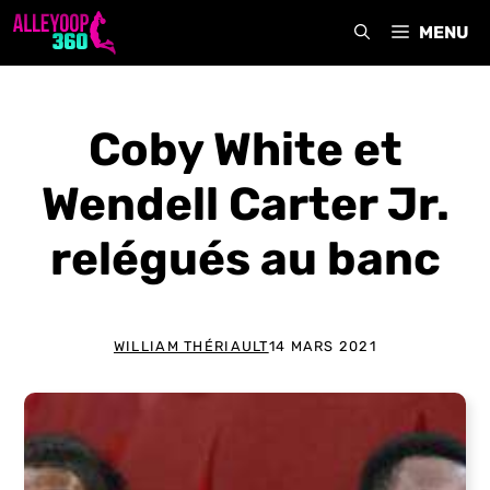
Aller
MENU
au
contenu
Coby White et
Wendell Carter Jr.
relégués au banc
WILLIAM THÉRIAULT
14 MARS 2021