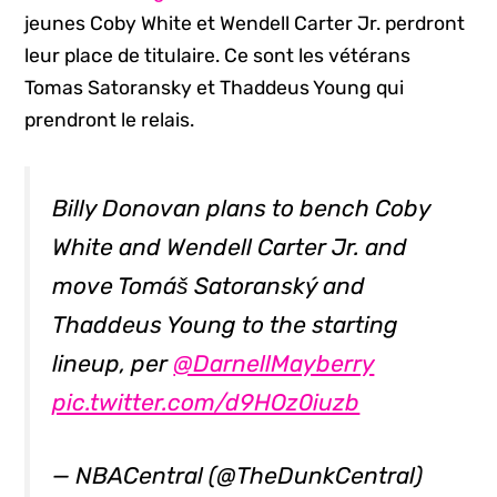
jeunes Coby White et Wendell Carter Jr. perdront
leur place de titulaire. Ce sont les vétérans
Tomas Satoransky et Thaddeus Young qui
prendront le relais.
Billy Donovan plans to bench Coby
White and Wendell Carter Jr. and
move Tomáš Satoranský and
Thaddeus Young to the starting
lineup, per
@DarnellMayberry
pic.twitter.com/d9HOz0iuzb
— NBACentral (@TheDunkCentral)