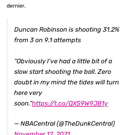
dernier.
Duncan Robinson is shooting 31.2%
from 3 on 9.1 attempts
“Obviously I’ve had a little bit of a
slow start shooting the ball. Zero
doubt in my mind the tides will turn
here very
soon.”
https://t.co/QXS9W9JB1y
— NBACentral (@TheDunkCentral)
November 12, 2021