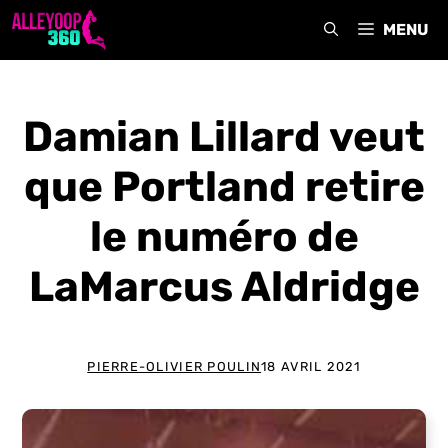
Aller
MENU
au
contenu
Damian Lillard veut
que Portland retire
le numéro de
LaMarcus Aldridge
PIERRE-OLIVIER POULIN
18 AVRIL 2021