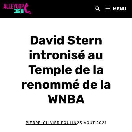
Aller
MENU
au
contenu
David Stern
intronisé au
Temple de la
renommé de la
WNBA
PIERRE-OLIVIER POULIN
23 AOÛT 2021