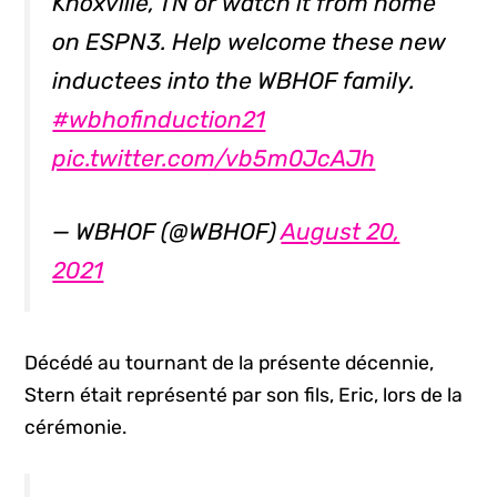
Knoxville, TN or watch it from home
on ESPN3. Help welcome these new
inductees into the WBHOF family.
#wbhofinduction21
pic.twitter.com/vb5m0JcAJh
— WBHOF (@WBHOF)
August 20,
2021
Décédé au tournant de la présente décennie,
Stern était représenté par son fils, Eric, lors de la
cérémonie.