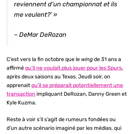
reviennent d’un championnat et ils
me veulent?’ »
– DeMar DeRozan
C’est vers la fin octobre que le
wing
de 31 ans a
affirmé
qu’il ne voulait plus jouer pour les Spurs
,
après deux saisons au Texas. Jeudi soir, on
apprenait
qu’il se préparait potentiellement une
transaction
impliquant DeRozan, Danny Green et
Kyle Kuzma.
Reste à voir s’il s’agit de rumeurs fondées ou
d’un autre scénario imaginé par les médias, qui