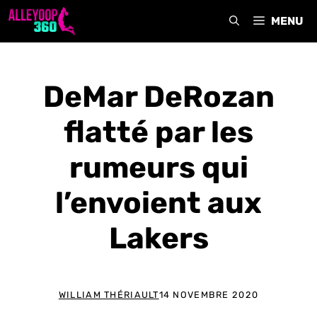
Aller
MENU
au
contenu
DeMar DeRozan
flatté par les
rumeurs qui
l’envoient aux
Lakers
WILLIAM THÉRIAULT
14 NOVEMBRE 2020