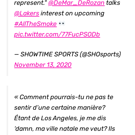
represent."
@DeMar_DeRozan
talks
@Lakers
interest on upcoming
#AllTheSmoke
pic.twitter.com/77FucPSODb
— SHOWTIME SPORTS (@SHOsports)
November 13, 2020
« Comment pourrais-tu ne pas te
sentir d’une certaine manière?
Étant de Los Angeles, je me dis
‘
damn
, ma ville natale me veut? Ils