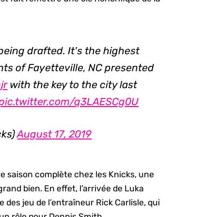
 being drafted. It's the highest
ents of Fayetteville, NC presented
jr
with the key to the city last
pic.twitter.com/q3LAESCg0U
cks)
August 17, 2019
e saison complète chez les Knicks, une
 grand bien. En effet, l’arrivée de Luka
 des jeu de l’entraîneur Rick Carlisle, qui
r un rôle pour Dennis Smith.