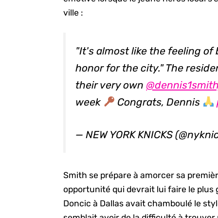
ville :
"It's almost like the feeling of
honor for the city." The resid
their very own
@dennis1smith
week
Congrats, Dennis
— NEW YORK KNICKS (@nykni
Smith se prépare à amorcer sa premièr
opportunité qui devrait lui faire le plus
Doncic à Dallas avait chamboulé le style
semblait avoir de la difficulté à trouve