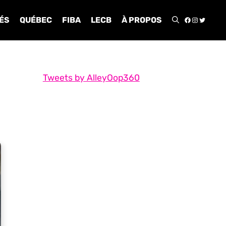
FACEBOO
INSTA
TWIT
ÉS
QUÉBEC
FIBA
LECB
À PROPOS
Tweets by AlleyOop360