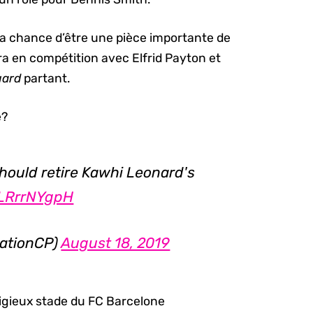
a chance d’être une pièce importante de
era en compétition avec Elfrid Payton et
uard
partant.
e?
hould retire Kawhi Leonard's
/7LRrrNYgpH
NationCP)
August 18, 2019
tigieux stade du FC Barcelone