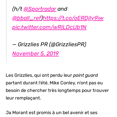
(h/t
@Sportradar
and
@bball_ref
)
https://t.co/oERDjIy9iw
pic.twitter.com/wRILDcUb1N
— Grizzlies PR (@GrizzliesPR)
November 5, 2019
Les Grizzlies, qui ont perdu leur
point guard
partant durant l’été, Mike Conley, n’ont pas eu
besoin de chercher très longtemps pour trouver
leur remplaçant.
Ja Morant est promis à un bel avenir et ses